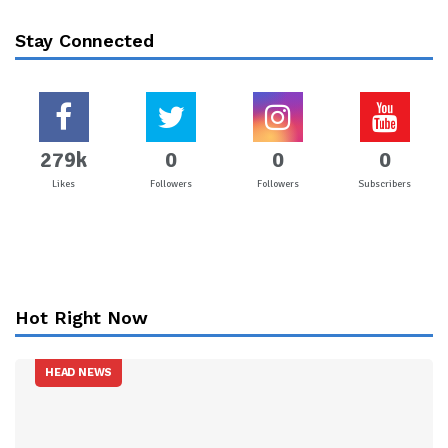
Stay Connected
279k
0
0
0
Likes
Followers
Followers
Subscribers
Hot Right Now
HEAD NEWS