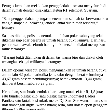
Petugas kemudian melakukan penggeledahan secara menyeluruh di
dalam rumah dengan disaksikan Ketua RT setempat, Syartani.
“Saat penggeledahan, petugas menemukan sebuah tas berwarna biru
yang disimpan di belakang jendela lantai dua rumah tersebut,”
jelasnya.
Saat tas dibuka, polisi menemukan puluhan poket sabu yang telah
dikemas siap edar beserta sejumlah barang bukti lainnya. Dari hasil
pemeriksaan awal, seluruh barang bukti tersebut diakui merupakan
milik tersangka.
“Barang bukti ditemukan di dalam tas warna biru dan diakui oleh
tersangka sebagai miliknya,” terangnya.
Dalam operasi tersebut, polisi mengamankan sejumlah barang bukti,
antara lain 42 poket narkotika jenis sabu dengan berat seluruhnya
43,67 gram beserta pembungkusnya; berat kemasan 13,44 gram;
dan berat bersih sabu 30,23 gram.
Kemudian, satu buah sendok takar; uang tunai sekitar Rp1,8 juta;
satu bundel plastik klip; satu plastik merek Indomaret Ladies
Panties; satu kotak besi rokok merek Dji Sam Soe warna hitam; satu
unit timbangan digital warna hitam; serta, satu unit telepon genggam
iPhone 15 Plus warna putih.