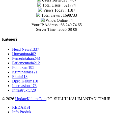
Users Yesterday : 487
Total Users : 521774
Views Today : 1187
Total views : 1698733
Who's Online : 4
Your IP Address : 66.249.74.65
Server Time : 2026-08-08
Kategori
Head News
1337
Humaniora
402
Pemerintahan
243
Parlementaria
212
Polhukam
195
Kriminalitas
121
Ekuin
113
Dprd Kaltim
110
Internasional
73
Infrastruktur
28
© 2026
UpdateKaltim.Com
PT. SULUH KALIMANTAN TIMUR
REDAKSI
Info Produk