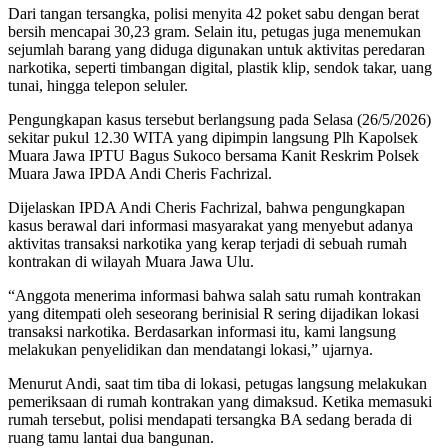
Dari tangan tersangka, polisi menyita 42 poket sabu dengan berat
bersih mencapai 30,23 gram. Selain itu, petugas juga menemukan
sejumlah barang yang diduga digunakan untuk aktivitas peredaran
narkotika, seperti timbangan digital, plastik klip, sendok takar, uang
tunai, hingga telepon seluler.
Pengungkapan kasus tersebut berlangsung pada Selasa (26/5/2026)
sekitar pukul 12.30 WITA yang dipimpin langsung Plh Kapolsek
Muara Jawa IPTU Bagus Sukoco bersama Kanit Reskrim Polsek
Muara Jawa IPDA Andi Cheris Fachrizal.
Dijelaskan IPDA Andi Cheris Fachrizal, bahwa pengungkapan
kasus berawal dari informasi masyarakat yang menyebut adanya
aktivitas transaksi narkotika yang kerap terjadi di sebuah rumah
kontrakan di wilayah Muara Jawa Ulu.
“Anggota menerima informasi bahwa salah satu rumah kontrakan
yang ditempati oleh seseorang berinisial R sering dijadikan lokasi
transaksi narkotika. Berdasarkan informasi itu, kami langsung
melakukan penyelidikan dan mendatangi lokasi,” ujarnya.
Menurut Andi, saat tim tiba di lokasi, petugas langsung melakukan
pemeriksaan di rumah kontrakan yang dimaksud. Ketika memasuki
rumah tersebut, polisi mendapati tersangka BA sedang berada di
ruang tamu lantai dua bangunan.