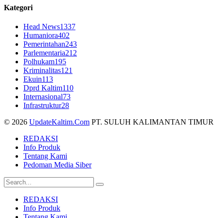
Kategori
Head News
1337
Humaniora
402
Pemerintahan
243
Parlementaria
212
Polhukam
195
Kriminalitas
121
Ekuin
113
Dprd Kaltim
110
Internasional
73
Infrastruktur
28
© 2026
UpdateKaltim.Com
PT. SULUH KALIMANTAN TIMUR
REDAKSI
Info Produk
Tentang Kami
Pedoman Media Siber
REDAKSI
Info Produk
Tentang Kami