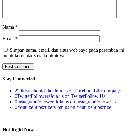
Nama
*
Email
*
Simpan nama, email, dan situs web saya pada peramban ini
untuk komentar saya berikutnya.
Stay Connected
279k
Facebook
Likes
Join us on Facebook
Like our page
0
Twitter
Followers
Join us on Twitter
Follow Us
0
Instagram
Followers
Join us on Instagram
Follow Us
0
Youtube
Subscribers
Join us on Youtube
Subscribe
Hot Right Now