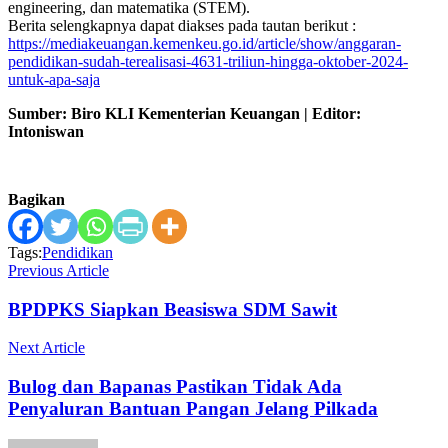
engineering, dan matematika (STEM).
Berita selengkapnya dapat diakses pada tautan berikut :
https://mediakeuangan.kemenkeu.go.id/article/show/anggaran-
pendidikan-sudah-terealisasi-4631-triliun-hingga-oktober-2024-
untuk-apa-saja
Sumber: Biro KLI Kementerian Keuangan | Editor:
Intoniswan
Bagikan
Tags:
Pendidikan
Previous Article
BPDPKS Siapkan Beasiswa SDM Sawit
Next Article
Bulog dan Bapanas Pastikan Tidak Ada
Penyaluran Bantuan Pangan Jelang Pilkada