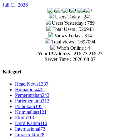
Juli 11, 2026
Users Today : 241
Users Yesterday : 789
Total Users : 520943
Views Today : 314
Total views : 1697094
Who's Online : 4
Your IP Address : 216.73.216.23
Server Time : 2026-08-07
Kategori
Head News
1337
Humaniora
402
Pemerintahan
243
Parlementaria
212
Polhukam
195
Kriminalitas
121
Ekuin
113
Dprd Kaltim
110
Internasional
73
Infrastruktur
28