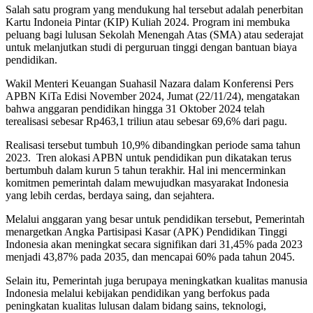
Salah satu program yang mendukung hal tersebut adalah penerbitan
Kartu Indoneia Pintar (KIP) Kuliah 2024. Program ini membuka
peluang bagi lulusan Sekolah Menengah Atas (SMA) atau sederajat
untuk melanjutkan studi di perguruan tinggi dengan bantuan biaya
pendidikan.
Wakil Menteri Keuangan Suahasil Nazara dalam Konferensi Pers
APBN KiTa Edisi November 2024, Jumat (22/11/24), mengatakan
bahwa anggaran pendidikan hingga 31 Oktober 2024 telah
terealisasi sebesar Rp463,1 triliun atau sebesar 69,6% dari pagu.
Realisasi tersebut tumbuh 10,9% dibandingkan periode sama tahun
2023. Tren alokasi APBN untuk pendidikan pun dikatakan terus
bertumbuh dalam kurun 5 tahun terakhir. Hal ini mencerminkan
komitmen pemerintah dalam mewujudkan masyarakat Indonesia
yang lebih cerdas, berdaya saing, dan sejahtera.
Melalui anggaran yang besar untuk pendidikan tersebut, Pemerintah
menargetkan Angka Partisipasi Kasar (APK) Pendidikan Tinggi
Indonesia akan meningkat secara signifikan dari 31,45% pada 2023
menjadi 43,87% pada 2035, dan mencapai 60% pada tahun 2045.
Selain itu, Pemerintah juga berupaya meningkatkan kualitas manusia
Indonesia melalui kebijakan pendidikan yang berfokus pada
peningkatan kualitas lulusan dalam bidang sains, teknologi,