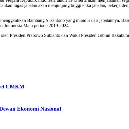
 Negara Republik Indonesia tahun 1945 serta akan menjalankan sega
nkan tugas jabatan akan menjunjung tinggi etika jabatan, bekerja de
menggantikan Bambang Susantono yang mundur dari jabatannya. Basu
et Indonesia Maju periode 2019-2024.
t oleh Presiden Prabowo Subianto dan Wakil Presiden Gibran Rakabumin
acet UMKM
 Dewan Ekonomi Nasional