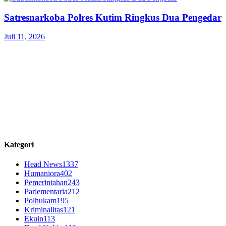
Satresnarkoba Polres Kutim Ringkus Dua Pengedar
Juli 11, 2026
Kategori
Head News
1337
Humaniora
402
Pemerintahan
243
Parlementaria
212
Polhukam
195
Kriminalitas
121
Ekuin
113