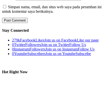
Simpan nama, email, dan situs web saya pada peramban ini
untuk komentar saya berikutnya.
Stay Connected
279k
Facebook
Likes
Join us on Facebook
Like our page
0
Twitter
Followers
Join us on Twitter
Follow Us
0
Instagram
Followers
Join us on Instagram
Follow Us
0
Youtube
Subscribers
Join us on Youtube
Subscribe
Hot Right Now