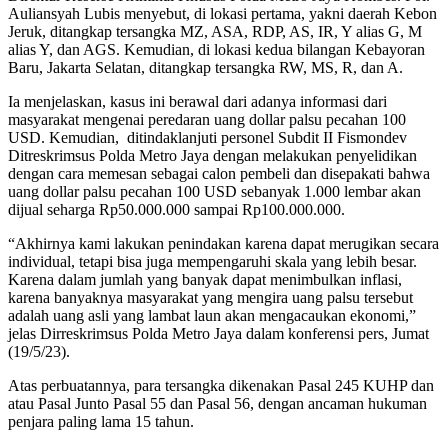
Auliansyah Lubis menyebut, di lokasi pertama, yakni daerah Kebon
Jeruk, ditangkap tersangka MZ, ASA, RDP, AS, IR, Y alias G, M
alias Y, dan AGS. Kemudian, di lokasi kedua bilangan Kebayoran
Baru, Jakarta Selatan, ditangkap tersangka RW, MS, R, dan A.
Ia menjelaskan, kasus ini berawal dari adanya informasi dari
masyarakat mengenai peredaran uang dollar palsu pecahan 100
USD. Kemudian, ditindaklanjuti personel Subdit II Fismondev
Ditreskrimsus Polda Metro Jaya dengan melakukan penyelidikan
dengan cara memesan sebagai calon pembeli dan disepakati bahwa
uang dollar palsu pecahan 100 USD sebanyak 1.000 lembar akan
dijual seharga Rp50.000.000 sampai Rp100.000.000.
“Akhirnya kami lakukan penindakan karena dapat merugikan secara
individual, tetapi bisa juga mempengaruhi skala yang lebih besar.
Karena dalam jumlah yang banyak dapat menimbulkan inflasi,
karena banyaknya masyarakat yang mengira uang palsu tersebut
adalah uang asli yang lambat laun akan mengacaukan ekonomi,”
jelas Dirreskrimsus Polda Metro Jaya dalam konferensi pers, Jumat
(19/5/23).
Atas perbuatannya, para tersangka dikenakan Pasal 245 KUHP dan
atau Pasal Junto Pasal 55 dan Pasal 56, dengan ancaman hukuman
penjara paling lama 15 tahun.