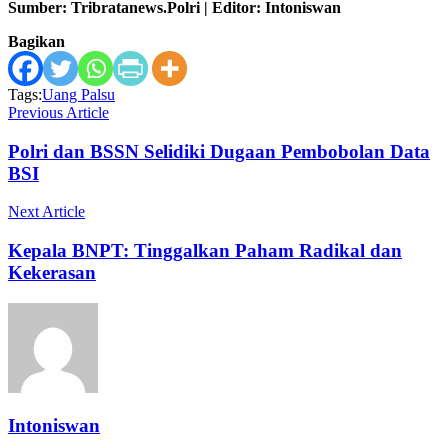
Sumber: Tribratanews.Polri | Editor: Intoniswan
Bagikan
Tags:
Uang Palsu
Previous Article
Polri dan BSSN Selidiki Dugaan Pembobolan Data
BSI
Next Article
Kepala BNPT: Tinggalkan Paham Radikal dan
Kekerasan
Intoniswan