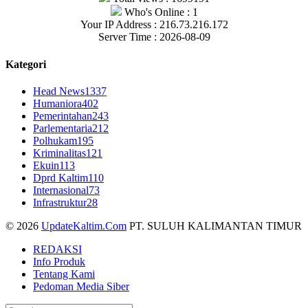
Who's Online : 1
Your IP Address : 216.73.216.172
Server Time : 2026-08-09
Kategori
Head News
1337
Humaniora
402
Pemerintahan
243
Parlementaria
212
Polhukam
195
Kriminalitas
121
Ekuin
113
Dprd Kaltim
110
Internasional
73
Infrastruktur
28
© 2026
UpdateKaltim.Com
PT. SULUH KALIMANTAN TIMUR
REDAKSI
Info Produk
Tentang Kami
Pedoman Media Siber