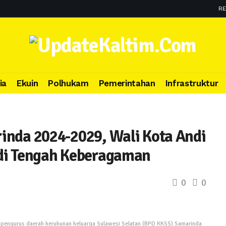
RE
ia
Ekuin
Polhukam
Pemerintahan
Infrastruktur
inda 2024-2029, Wali Kota Andi
di Tengah Keberagaman
0
0
an pengurus daerah kerukunan keluarga Sulawesi Selatan (BPD KKSS) Samarinda