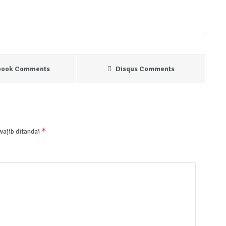
book Comments
Disqus Comments
*
wajib ditandai