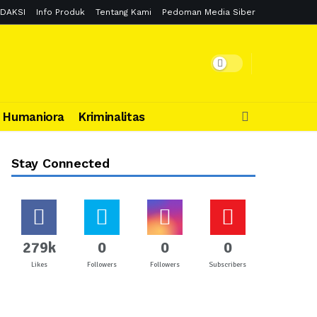
DAKSI
Info Produk
Tentang Kami
Pedoman Media Siber
Humaniora
Kriminalitas
Stay Connected
279k
0
0
0
Likes
Followers
Followers
Subscribers