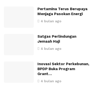
Pertamina Terus Berupaya
Menjaga Pasokan Energi
4 bulan ago
Satgas Perlindungan
Jemaah Haji
4 bulan ago
Inovasi Sektor Perkebunan,
BPDP Buka Program
Grant…
4 bulan ago