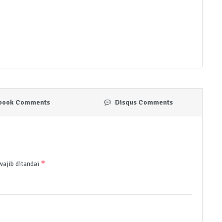
book Comments
Disqus Comments
*
wajib ditandai