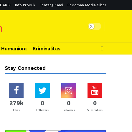
DAKSI
Info Produk
Tentang Kami
Pedoman Media Siber
Humaniora
Kriminalitas
Stay Connected
279k
0
0
0
Likes
Followers
Followers
Subscribers