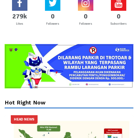
279k
0
0
0
Likes
Followers
Followers
Subscribers
Hot Right Now
HEAD NEWS