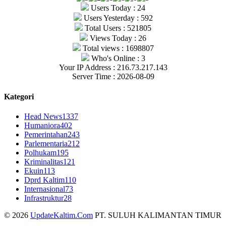
Users Today : 24
Users Yesterday : 592
Total Users : 521805
Views Today : 26
Total views : 1698807
Who's Online : 3
Your IP Address : 216.73.217.143
Server Time : 2026-08-09
Kategori
Head News
1337
Humaniora
402
Pemerintahan
243
Parlementaria
212
Polhukam
195
Kriminalitas
121
Ekuin
113
Dprd Kaltim
110
Internasional
73
Infrastruktur
28
© 2026
UpdateKaltim.Com
PT. SULUH KALIMANTAN TIMUR