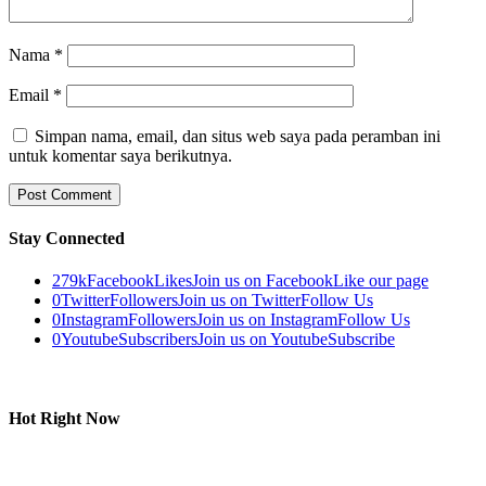
Nama
*
Email
*
Simpan nama, email, dan situs web saya pada peramban ini
untuk komentar saya berikutnya.
Stay Connected
279k
Facebook
Likes
Join us on Facebook
Like our page
0
Twitter
Followers
Join us on Twitter
Follow Us
0
Instagram
Followers
Join us on Instagram
Follow Us
0
Youtube
Subscribers
Join us on Youtube
Subscribe
Hot Right Now