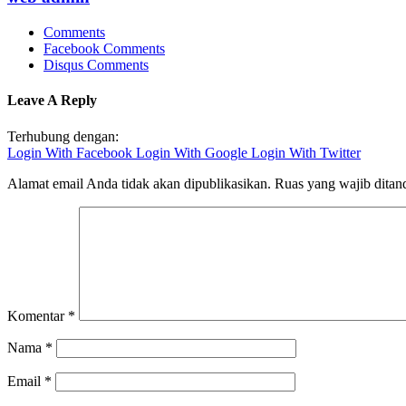
Comments
Facebook Comments
Disqus Comments
Leave A Reply
Terhubung dengan:
Login With Facebook
Login With Google
Login With Twitter
Alamat email Anda tidak akan dipublikasikan.
Ruas yang wajib ditan
Komentar
*
Nama
*
Email
*