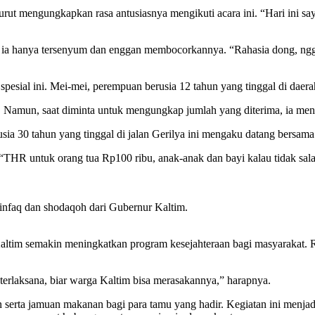
rut mengungkapkan rasa antusiasnya mengikuti acara ini. “Hari ini saya 
 ia hanya tersenyum dan enggan membocorkannya. “Rahasia dong, nggak
sial ini. Mei-mei, perempuan berusia 12 tahun yang tinggal di daerah
Namun, saat diminta untuk mengungkap jumlah yang diterima, ia meno
ia 30 tahun yang tinggal di jalan Gerilya ini mengaku datang bersama
HR untuk orang tua Rp100 ribu, anak-anak dan bayi kalau tidak salah 
infaq dan shodaqoh dari Gubernur Kaltim.
ltim semakin meningkatkan program kesejahteraan bagi masyarakat. R
erlaksana, biar warga Kaltim bisa merasakannya,” harapnya.
serta jamuan makanan bagi para tamu yang hadir. Kegiatan ini menjadi