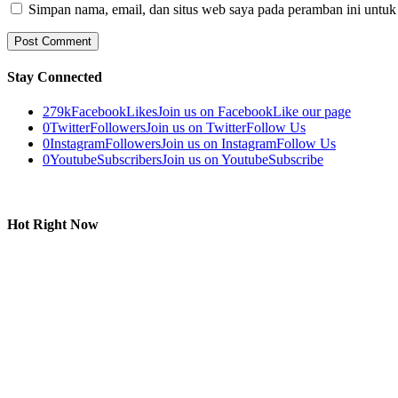
Simpan nama, email, dan situs web saya pada peramban ini untuk
Stay Connected
279k
Facebook
Likes
Join us on Facebook
Like our page
0
Twitter
Followers
Join us on Twitter
Follow Us
0
Instagram
Followers
Join us on Instagram
Follow Us
0
Youtube
Subscribers
Join us on Youtube
Subscribe
Hot Right Now