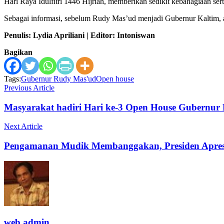
Hari Raya Idulfitri 1446 Hijriah, memberikan sedikit kebahagiaan s
Sebagai informasi, sebelum Rudy Mas’ud menjadi Gubernur Kaltim, ac
Penulis: Lydia Apriliani | Editor: Intoniswan
Bagikan
Tags:
Gubernur Rudy Mas'ud
Open house
Previous Article
Masyarakat hadiri Hari ke-3 Open House Gubernur R
Next Article
Pengamanan Mudik Membanggakan, Presiden Apres
web admin