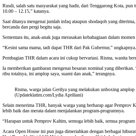
Rusdi, salah satu masyarakat yang hadir, dari Tenggarong Kota, pun tu
10.00 – 12.15,” katanya.
Saat ditanya mengenai jumlah infaq ataupun shodaqoh yang diterima,
bercanda dan pergi begitu saja.
Sementara itu, anak-anak juga merasakan kebahagiaan dalam momen spe
“Kesini sama mama, tadi dapat THR dari Pak Gubernur,” ungkapnya. 
Pembagian THR dalam acara ini cukup bervariasi. Risma, wanita berus
Ia memberikan gambaran mengenai besaran nominal yang diberikan. “T
ribu totalnya, ini amplop saya, suami dan anak,” terangnya.
Risma, warga jalan Gerilya yang melakukan unboxing amplop 
(Updateklatim.com/Lydia Apriliani)
Selain menerima THR, banyak warga yang berharap agar Pemprov Ka
lebih baik dan merata dalam menjalankan program-programnya.
“Harapan untuk Pemprov Kaltim, semoga lebih baik, semua program t
Acara Open House ini pun juga dimeriahkan dengan berbagai hiburan 