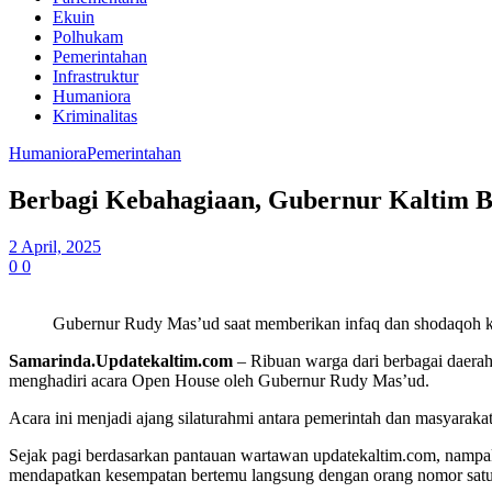
Ekuin
Polhukam
Pemerintahan
Infrastruktur
Humaniora
Kriminalitas
Humaniora
Pemerintahan
Berbagi Kebahagiaan, Gubernur Kaltim B
2 April, 2025
0
0
Gubernur Rudy Mas’ud saat memberikan infaq dan shodaqoh ke
Samarinda.Updatekaltim.com
– Ribuan warga dari berbagai daera
menghadiri acara Open House oleh Gubernur Rudy Mas’ud.
Acara ini menjadi ajang silaturahmi antara pemerintah dan masyara
Sejak pagi berdasarkan pantauan wartawan updatekaltim.com, nampak
mendapatkan kesempatan bertemu langsung dengan orang nomor satu