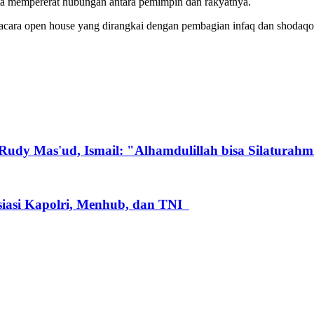
erta mempererat hubungan antara pemimpin dan rakyatnya.
ara open house yang dirangkai dengan pembagian infaq dan shodaqoh in
udy Mas'ud, Ismail: "Alhamdulillah bisa Silaturahm
iasi Kapolri, Menhub, dan TNI