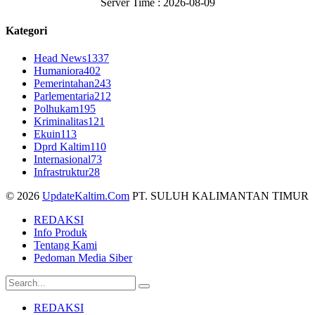
Server Time : 2026-08-09
Kategori
Head News
1337
Humaniora
402
Pemerintahan
243
Parlementaria
212
Polhukam
195
Kriminalitas
121
Ekuin
113
Dprd Kaltim
110
Internasional
73
Infrastruktur
28
© 2026
UpdateKaltim.Com
PT. SULUH KALIMANTAN TIMUR
REDAKSI
Info Produk
Tentang Kami
Pedoman Media Siber
REDAKSI