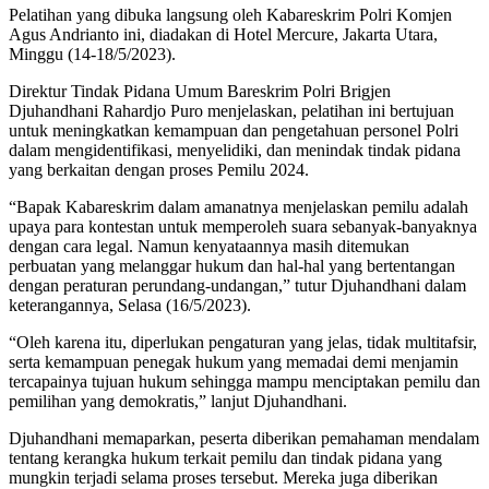
Pelatihan yang dibuka langsung oleh Kabareskrim Polri Komjen
Agus Andrianto ini, diadakan di Hotel Mercure, Jakarta Utara,
Minggu (14-18/5/2023).
Direktur Tindak Pidana Umum Bareskrim Polri Brigjen
Djuhandhani Rahardjo Puro menjelaskan, pelatihan ini bertujuan
untuk meningkatkan kemampuan dan pengetahuan personel Polri
dalam mengidentifikasi, menyelidiki, dan menindak tindak pidana
yang berkaitan dengan proses Pemilu 2024.
“Bapak Kabareskrim dalam amanatnya menjelaskan pemilu adalah
upaya para kontestan untuk memperoleh suara sebanyak-banyaknya
dengan cara legal. Namun kenyataannya masih ditemukan
perbuatan yang melanggar hukum dan hal-hal yang bertentangan
dengan peraturan perundang-undangan,” tutur Djuhandhani dalam
keterangannya, Selasa (16/5/2023).
“Oleh karena itu, diperlukan pengaturan yang jelas, tidak multitafsir,
serta kemampuan penegak hukum yang memadai demi menjamin
tercapainya tujuan hukum sehingga mampu menciptakan pemilu dan
pemilihan yang demokratis,” lanjut Djuhandhani.
Djuhandhani memaparkan, peserta diberikan pemahaman mendalam
tentang kerangka hukum terkait pemilu dan tindak pidana yang
mungkin terjadi selama proses tersebut. Mereka juga diberikan