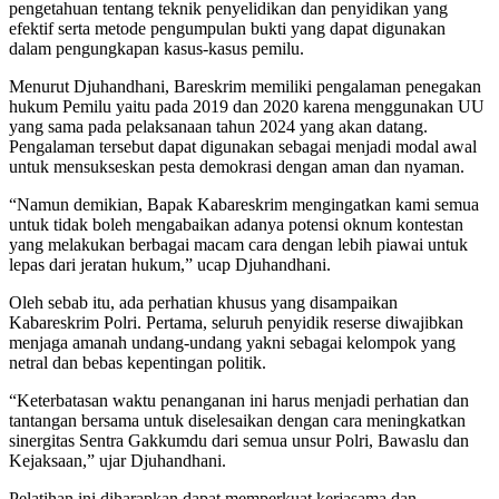
pengetahuan tentang teknik penyelidikan dan penyidikan yang
efektif serta metode pengumpulan bukti yang dapat digunakan
dalam pengungkapan kasus-kasus pemilu.
Menurut Djuhandhani, Bareskrim memiliki pengalaman penegakan
hukum Pemilu yaitu pada 2019 dan 2020 karena menggunakan UU
yang sama pada pelaksanaan tahun 2024 yang akan datang.
Pengalaman tersebut dapat digunakan sebagai menjadi modal awal
untuk mensukseskan pesta demokrasi dengan aman dan nyaman.
“Namun demikian, Bapak Kabareskrim mengingatkan kami semua
untuk tidak boleh mengabaikan adanya potensi oknum kontestan
yang melakukan berbagai macam cara dengan lebih piawai untuk
lepas dari jeratan hukum,” ucap Djuhandhani.
Oleh sebab itu, ada perhatian khusus yang disampaikan
Kabareskrim Polri. Pertama, seluruh penyidik reserse diwajibkan
menjaga amanah undang-undang yakni sebagai kelompok yang
netral dan bebas kepentingan politik.
“Keterbatasan waktu penanganan ini harus menjadi perhatian dan
tantangan bersama untuk diselesaikan dengan cara meningkatkan
sinergitas Sentra Gakkumdu dari semua unsur Polri, Bawaslu dan
Kejaksaan,” ujar Djuhandhani.
Pelatihan ini diharapkan dapat memperkuat kerjasama dan