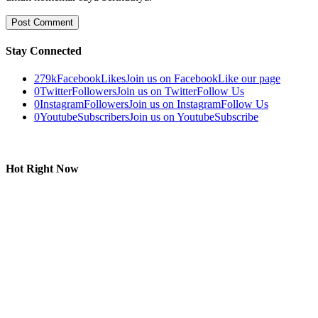
Stay Connected
279k
Facebook
Likes
Join us on Facebook
Like our page
0
Twitter
Followers
Join us on Twitter
Follow Us
0
Instagram
Followers
Join us on Instagram
Follow Us
0
Youtube
Subscribers
Join us on Youtube
Subscribe
Hot Right Now