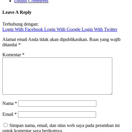
Disqus Comments
Leave A Reply
Terhubung dengan:
Login With Facebook
Login With Google
Login With Twitter
Alamat email Anda tidak akan dipublikasikan.
Ruas yang wajib
ditandai
*
Komentar
*
Nama
*
Email
*
Simpan nama, email, dan situs web saya pada peramban ini
untuk komentar saya berikutnya.