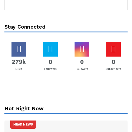
Stay Connected
279k
0
0
0
Likes
Followers
Followers
Subscribers
Hot Right Now
HEAD NEWS