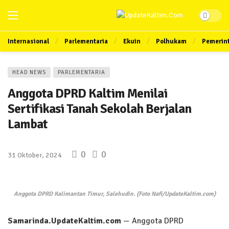
Internasional
Parlementaria
Ekuin
Polhukam
Pemerin
HEAD NEWS
PARLEMENTARIA
Anggota DPRD Kaltim Menilai
Sertifikasi Tanah Sekolah Berjalan
Lambat
0
0
31 Oktober, 2024
Anggota DPRD Kalimantan Timur, Salehudin. (Foto Nafi/UpdateKaltim.com)
S
amarinda.UpdateKaltim.com
— Anggota DPRD