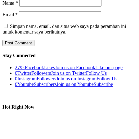
Nama
*
Email
*
Simpan nama, email, dan situs web saya pada peramban ini
untuk komentar saya berikutnya.
Stay Connected
279k
Facebook
Likes
Join us on Facebook
Like our page
0
Twitter
Followers
Join us on Twitter
Follow Us
0
Instagram
Followers
Join us on Instagram
Follow Us
0
Youtube
Subscribers
Join us on Youtube
Subscribe
Hot Right Now