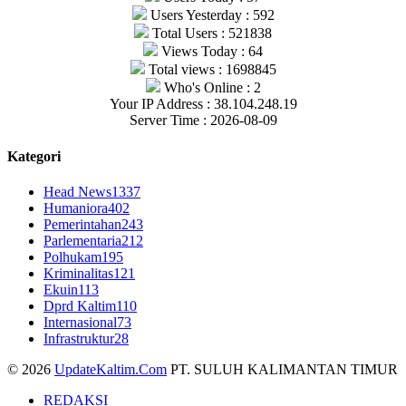
Users Yesterday : 592
Total Users : 521838
Views Today : 64
Total views : 1698845
Who's Online : 2
Your IP Address : 38.104.248.19
Server Time : 2026-08-09
Kategori
Head News
1337
Humaniora
402
Pemerintahan
243
Parlementaria
212
Polhukam
195
Kriminalitas
121
Ekuin
113
Dprd Kaltim
110
Internasional
73
Infrastruktur
28
© 2026
UpdateKaltim.Com
PT. SULUH KALIMANTAN TIMUR
REDAKSI