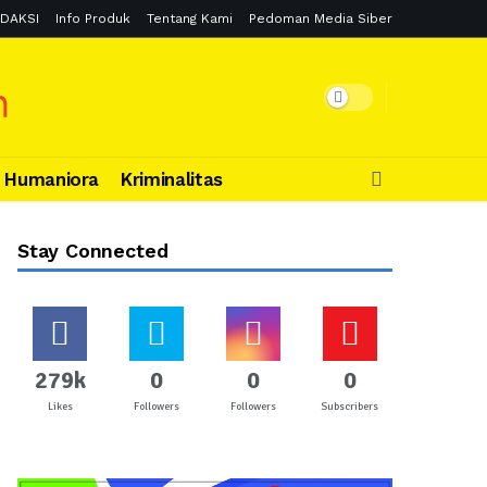
DAKSI
Info Produk
Tentang Kami
Pedoman Media Siber
Humaniora
Kriminalitas
Stay Connected
279k
0
0
0
Likes
Followers
Followers
Subscribers