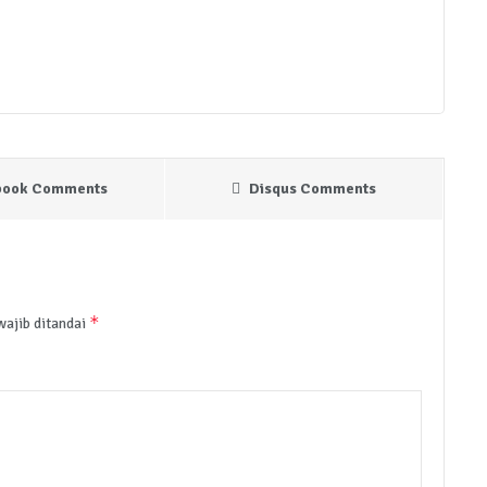
book Comments
Disqus Comments
*
wajib ditandai