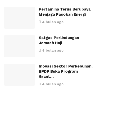
Pertamina Terus Berupaya
Menjaga Pasokan Energi
4 bulan ago
Satgas Perlindungan
Jemaah Haji
4 bulan ago
Inovasi Sektor Perkebunan,
BPDP Buka Program
Grant…
4 bulan ago