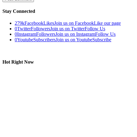
Stay Connected
279k
Facebook
Likes
Join us on Facebook
Like our page
0
Twitter
Followers
Join us on Twitter
Follow Us
0
Instagram
Followers
Join us on Instagram
Follow Us
0
Youtube
Subscribers
Join us on Youtube
Subscribe
Hot Right Now