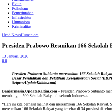
Ekuin
Polhukam
Pemerintahan
Infrastruktur
Humaniora
Kriminalitas
Head News
Humaniora
Presiden Prabowo Resmikan 166 Sekolah 
13 Januari, 2026
0
0
Presiden Prabowo Subianto meresmikan 166 Sekolah Rakyat ya
Besar Pendidikan dan Pelatihan Kesejahteraan Sosial (BBP
Setpres/UpdateKaltim.com)
Banjarmasin.UpdateKaltim.com
– Presiden Prabowo Subianto men
membangun 500 Sekolah Rakyat di seluruh Indonesia.
“Hari ini kita berhasil melihat dan meresmikan 166 Sekolah Rakyat. 
meresmikan 166 Sekolah Rakyat yang tersebar di 34 provinsi di selu