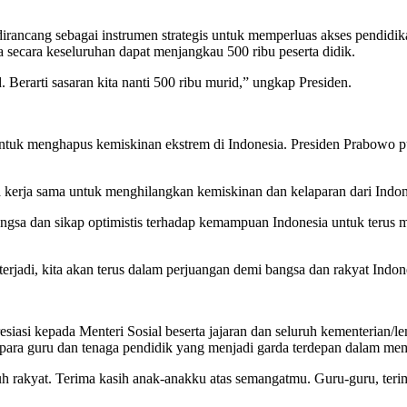
rancang sebagai instrumen strategis untuk memperluas akses pendidik
ecara keseluruhan dapat menjangkau 500 ribu peserta didik.
. Berarti sasaran kita nanti 500 ribu murid,” ungkap Presiden.
tuk menghapus kemiskinan ekstrem di Indonesia. Presiden Prabowo pu
ta kerja sama untuk menghilangkan kemiskinan dan kelaparan dari Indon
ngsa dan sikap optimistis terhadap kemampuan Indonesia untuk terus 
terjadi, kita akan terus dalam perjuangan demi bangsa dan rakyat Indone
iasi kepada Menteri Sosial beserta jajaran dan seluruh kementerian/l
ara guru dan tenaga pendidik yang menjadi garda terdepan dalam mem
ruh rakyat. Terima kasih anak-anakku atas semangatmu. Guru-guru, teri