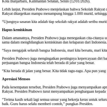
Kota Banjarbaru, Kalimantan Selatan, Senin (12/01/2026).
Lebih lanjut, Presiden Prabowo menjelaskan bahwa Sekolah Rakyat di
Rakyat ditargetkan mampu menampung hingga 1.000 murid, sehingga s
“Ujungnya sasaran kita adalah tiap sekolah rakyat adalah seribu murid
Hapus kemiskinan
Dalam amanatnya, Presiden Prabowo juga menegaskan cita-citanya un
sama dalam menghilangkan kemiskinan dan kelaparan dari Indonesia.
“Saya mengajak seluruh bangsa Indonesia, mari kita bersatu, mari ki
Presiden Prabowo juga mengingatkan pentingnya kepercayaan diri ba
perjuangan bangsa Indonesia telah berada di jalur yang benar.
“Kita berada di jalan yang benar. Kita tidak ragu-ragu. Apa pun yang 
Apresiasi Mensos
Pada kesempatan tersebut, Presiden Prabowo juga menyampaikan apres
Rakyat. Presiden Prabowo turut menyampaikan penghargaan kepada p
“Terima kasih sekali lagi semua unsur yang bekerja keras untuk selu
baik. Guru harus selalu memberi contoh,” pungkas Presiden.