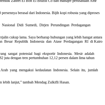
lik Zahret El Bon El Brazili Co dan manajer perusahaan Amr
ennya berasal dari Indonesia. Bijih kopi robusta yang diproses
r Nasional Didi Sumedi, Dirjen Perundingan Perdagangan
terjalin cukup lama. Saya berharap hubungan yang lebih hangat antara
aan Besar Republik Indonesia dan Atase Perdagangan RI di Kairo
ng sangat potensial bagi eksportir Indonesia. Mesir adalah
2 juta dengan tren pertumbuhan 12,12 persen dalam lima tahun
 Arab yang mengakui kedaulatan Indonesia. Selain itu, jumlah
lebih lanjut,” tambah Mendag Zulkifli Hasan.