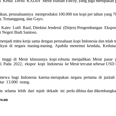
 Ketua Divisi KADIN Mesir Hassan Fawzy, yang juga merupakan pemi
perusahaannya memproduksi 100.000 ton kopi per tahun yang 70 pers
er, Temanggung, dan Gayo.
Kairo Lutfi Rauf, Direktur Jenderal (Dirjen) Pengembangan Ekspo
r Negeri Budi Santoso.
 menjadi mitra kerja sama dengan perusahaan kopi Indonesia dan telah 
 rakyat di negara masing-masing. Apabila menemui kendala, Kedut
inggi di Mesir khususnya kopi robusta menjadikan Mesir pasar ya
. Pada 2022, ekspor kopi Indonesia ke Mesir tercatat sebesar USD 8
timewa bagi Indonesia karena merupakan negara pertama di jazirah
tar 13.000 orang.
 selama lebih dari tujuh dekade ini perlu dibina dan dikembangkan 
iswan