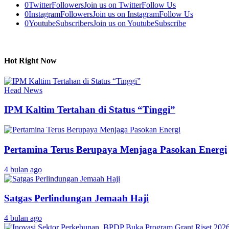
0
Twitter
Followers
Join us on Twitter
Follow Us
0
Instagram
Followers
Join us on Instagram
Follow Us
0
Youtube
Subscribers
Join us on Youtube
Subscribe
Hot Right Now
Head News
IPM Kaltim Tertahan di Status “Tinggi”
Pertamina Terus Berupaya Menjaga Pasokan Energi
4 bulan ago
Satgas Perlindungan Jemaah Haji
4 bulan ago