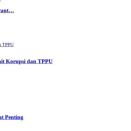
Grant…
kait Korupsi dan TPPU
t Penting