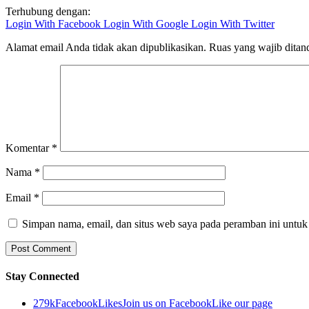
Terhubung dengan:
Login With Facebook
Login With Google
Login With Twitter
Alamat email Anda tidak akan dipublikasikan.
Ruas yang wajib ditan
Komentar
*
Nama
*
Email
*
Simpan nama, email, dan situs web saya pada peramban ini untuk
Stay Connected
279k
Facebook
Likes
Join us on Facebook
Like our page