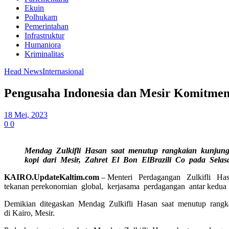
Ekuin
Polhukam
Pemerintahan
Infrastruktur
Humaniora
Kriminalitas
Head News
Internasional
Pengusaha Indonesia dan Mesir Komitme
18 Mei, 2023
0
0
Mendag Zulkifli Hasan saat menutup rangkaian kunjung
kopi dari Mesir, Zahret El Bon ElBrazili Co pada Selasa 
KAIRO.UpdateKaltim.com
– Menteri Perdagangan Zulkifli H
tekanan perekonomian global, kerjasama perdagangan antar kedua 
Demikian ditegaskan Mendag Zulkifli Hasan saat menutup rangka
di Kairo, Mesir.