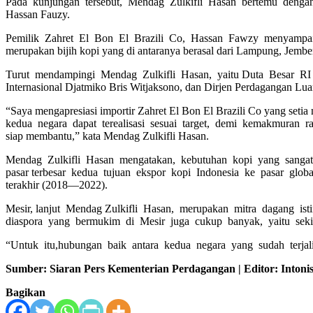
Pada kunjungan tersebut, Mendag Zulkifli Hasan bertemu dengan
Hassan Fauzy.
Pemilik Zahret El Bon El Brazili Co, Hassan Fawzy menyampaikan, 
merupakan bijih kopi yang di antaranya berasal dari Lampung, Jemb
Turut mendampingi Mendag Zulkifli Hasan, yaitu Duta Besar RI 
Internasional Djatmiko Bris Witjaksono, dan Dirjen Perdagangan Lua
“Saya mengapresiasi importir Zahret El Bon El Brazili Co yang setia
kedua negara dapat terealisasi sesuai target, demi kemakmuran
siap membantu,” kata Mendag Zulkifli Hasan.
Mendag Zulkifli Hasan mengatakan, kebutuhan kopi yang sangat t
pasar terbesar kedua tujuan ekspor kopi Indonesia ke pasar global
terakhir (2018—2022).
Mesir, lanjut Mendag Zulkifli Hasan, merupakan mitra dagang is
diaspora yang bermukim di Mesir juga cukup banyak, yaitu seki
“Untuk itu,hubungan baik antara kedua negara yang sudah terjalin
Sumber: Siaran Pers Kementerian Perdagangan | Editor: Inton
Bagikan