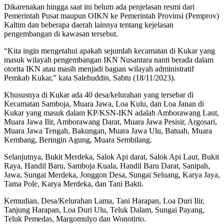
Dikarenakan hingga saat ini belum ada penjelasan resmi dari
Pemerintah Pusat maupun OIKN ke Pemerintah Provinsi (Pemprov)
Kaltim dan beberapa daerah lainnya tentang kejelasan
pengembangan di kawasan tersebut.
“Kita ingin mengetahui apakah sejumlah kecamatan di Kukar yang
masuk wilayah pengembangan IKN Nusantara nanti berada dalam
otorita IKN atau masih menjadi bagian wilayah administratif
Pemkab Kukar,” kata Salehuddin, Sabtu (18/11/2023).
Khususnya di Kukar ada 40 desa/kelurahan yang tersebar di
Kecamatan Samboja, Muara Jawa, Loa Kulu, dan Loa Janan di
Kukar yang masuk dalam KP/KSN-IKN adalah Amborawang Laut,
Muara Jawa Ilir, Amborawang Darat, Muara Jawa Pesisir, Argosari,
Muara Jawa Tengah, Bakungan, Muara Jawa Ulu, Batuah, Muara
Kembang, Beringin Agung, Muara Sembilang.
Selanjutnya, Bukit Merdeka, Salok Api darat, Salok Api Laut, Bukit
Raya, Handil Baru, Samboja Kuala, Handil Baru Darat, Sanipah,
Jawa, Sungai Merdeka, Jonggon Desa, Sungai Seluang, Karya Jaya,
Tama Pole, Karya Merdeka, dan Tani Bakti.
Kemudian, Desa/Kelurahan Lama, Tani Harapan, Loa Duri Ilir,
Tanjung Harapan, Loa Duri Ulu, Teluk Dalam, Sungai Payang,
Teluk Pemedas, Margomulyo dan Wonotirto.