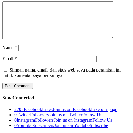
Nama
*
Email
*
Simpan nama, email, dan situs web saya pada peramban ini
untuk komentar saya berikutnya.
Stay Connected
279k
Facebook
Likes
Join us on Facebook
Like our page
0
Twitter
Followers
Join us on Twitter
Follow Us
0
Instagram
Followers
Join us on Instagram
Follow Us
0
Youtube
Subscribers
Join us on Youtube
Subscribe