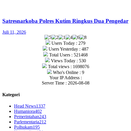
Satresnarkoba Polres Kutim Ringkus Dua Pengedar
Juli 11, 2026
Users Today : 279
Users Yesterday : 487
Total Users : 521468
Views Today : 530
Total views : 1698076
Who's Online : 9
Your IP Address :
Server Time : 2026-08-08
Kategori
Head News
1337
Humaniora
402
Pemerintahan
243
Parlementaria
212
Polhukam
195