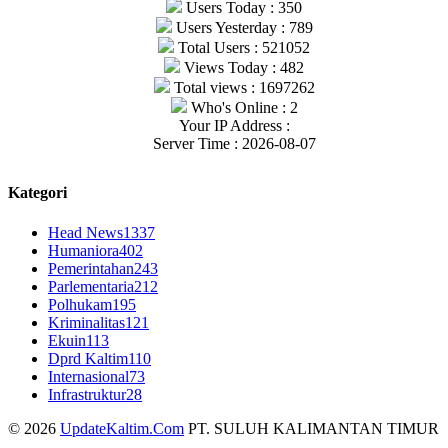
Users Today : 350
Users Yesterday : 789
Total Users : 521052
Views Today : 482
Total views : 1697262
Who's Online : 2
Your IP Address :
Server Time : 2026-08-07
Kategori
Head News
1337
Humaniora
402
Pemerintahan
243
Parlementaria
212
Polhukam
195
Kriminalitas
121
Ekuin
113
Dprd Kaltim
110
Internasional
73
Infrastruktur
28
© 2026
UpdateKaltim.Com
PT. SULUH KALIMANTAN TIMUR