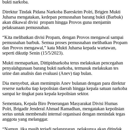
bukti narkoba.
Direktur Tindak Pidana Narkoba Bareskrim Polri, Brigjen Mukti
Juharsa mengatakan, kedepan pemusnahan barang bukti (Barbuk)
akan dikawal divisi propam hingga Provos guna menjamin
pelaksanaan pemusnahan.
“Kita melibatkan divisi Propam, dengan Provos mengawal sampai
pemusnahan barbuk. Semua proses pemusnahan melibatkan Propam
dan Provos mengawal,” kata Mukti Juharsa kepada wartawan,
seperti dikutip Senin (15/5/2023).
Mukti memaparkan, Dittipidnarkoba terus melakukan pencegahan
penyalahgunaan barang bukti narkoba, termasuk melakukan tes
urine dan analisis dan evaluasi (Anev) tiap bulan.
Dia menyebut, akan memimpin Anev bulanan dengan para direktur
reserse narkoba tiap kepolisian daerah hingga kepala satuan narkoba
sampai ke tingkat para kepala kepolisian sektor.
Sementara, Kepala Biro Penerangan Masyarakat Divisi Humas
Polri, Brigadir Jenderal Ahmad Ramadhan, mengatakan kepolisian
serius untuk membenahi internal organisasi dengan menindak tegas
anggota yang melanggar.
“Namun, jika masih terjadi pelanggaran, pelakunya akan ditindak