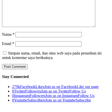
Nama
*
Email
*
Simpan nama, email, dan situs web saya pada peramban ini
untuk komentar saya berikutnya.
Stay Connected
279k
Facebook
Likes
Join us on Facebook
Like our page
0
Twitter
Followers
Join us on Twitter
Follow Us
0
Instagram
Followers
Join us on Instagram
Follow Us
0
Youtube
Subscribers
Join us on Youtube
Subscribe