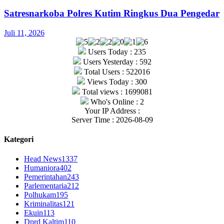
Satresnarkoba Polres Kutim Ringkus Dua Pengedar
Juli 11, 2026
Users Today : 235
Users Yesterday : 592
Total Users : 522016
Views Today : 300
Total views : 1699081
Who's Online : 2
Your IP Address :
Server Time : 2026-08-09
Kategori
Head News
1337
Humaniora
402
Pemerintahan
243
Parlementaria
212
Polhukam
195
Kriminalitas
121
Ekuin
113
Dprd Kaltim
110