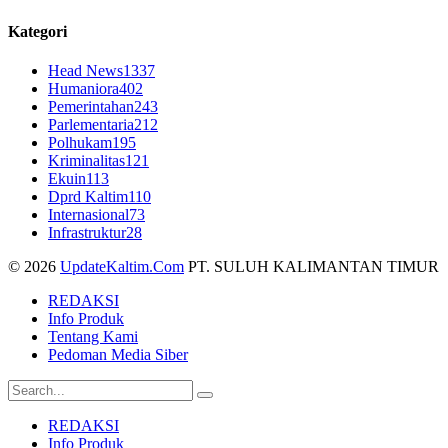
Kategori
Head News
1337
Humaniora
402
Pemerintahan
243
Parlementaria
212
Polhukam
195
Kriminalitas
121
Ekuin
113
Dprd Kaltim
110
Internasional
73
Infrastruktur
28
© 2026
UpdateKaltim.Com
PT. SULUH KALIMANTAN TIMUR
REDAKSI
Info Produk
Tentang Kami
Pedoman Media Siber
REDAKSI
Info Produk