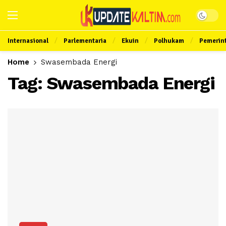
Internasional
Parlementaria
Ekuin
Polhukam
Pemerin
Home
Swasembada Energi
Tag:
Swasembada Energi