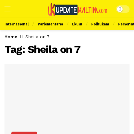
Internasional
Parlementaria
Ekuin
Polhukam
Pemerin
Home
Sheila on 7
Tag:
Sheila on 7