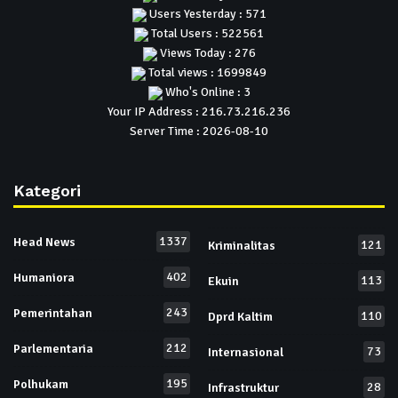
Users Yesterday : 571
Total Users : 522561
Views Today : 276
Total views : 1699849
Who's Online : 3
Your IP Address : 216.73.216.236
Server Time : 2026-08-10
Kategori
1337
Head News
121
Kriminalitas
402
Humaniora
113
Ekuin
243
Pemerintahan
110
Dprd Kaltim
212
Parlementaria
73
Internasional
195
Polhukam
28
Infrastruktur