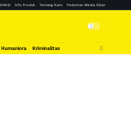
DAKSI
Info Produk
Tentang Kami
Pedoman Media Siber
Humaniora
Kriminalitas