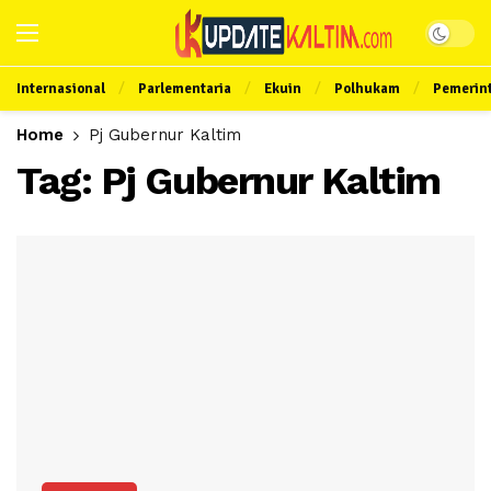
Internasional
Parlementaria
Ekuin
Polhukam
Pemerin
Home
Pj Gubernur Kaltim
Tag:
Pj Gubernur Kaltim