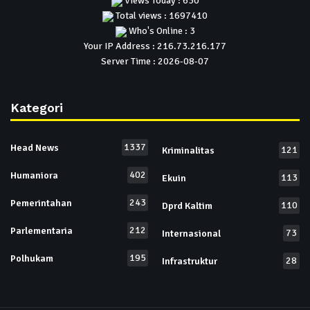
Views Today : 630
Total views : 1697410
Who's Online : 3
Your IP Address : 216.73.216.177
Server Time : 2026-08-07
Kategori
1337
Head News
121
Kriminalitas
402
Humaniora
113
Ekuin
243
Pemerintahan
110
Dprd Kaltim
212
Parlementaria
73
Internasional
195
Polhukam
28
Infrastruktur