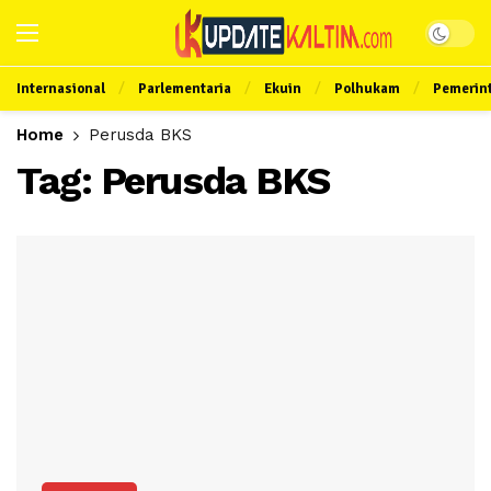
Internasional
Parlementaria
Ekuin
Polhukam
Pemerin
Home
Perusda BKS
Tag:
Perusda BKS