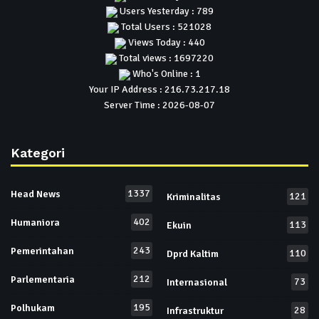
Users Yesterday : 789
Total Users : 521028
Views Today : 440
Total views : 1697220
Who's Online : 1
Your IP Address : 216.73.217.18
Server Time : 2026-08-07
Kategori
1337
Head News
121
Kriminalitas
402
Humaniora
113
Ekuin
243
Pemerintahan
110
Dprd Kaltim
212
Parlementaria
73
Internasional
195
Polhukam
28
Infrastruktur