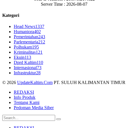
Server Time : 2026-08-07
Kategori
Head News
1337
Humaniora
402
Pemerintahan
243
Parlementaria
212
Polhukam
195
Kriminalitas
121
Ekuin
113
Dprd Kaltim
110
Internasional
73
Infrastruktur
28
© 2026
UpdateKaltim.Com
PT. SULUH KALIMANTAN TIMUR
REDAKSI
Info Produk
Tentang Kami
Pedoman Media Siber
REDAKSI