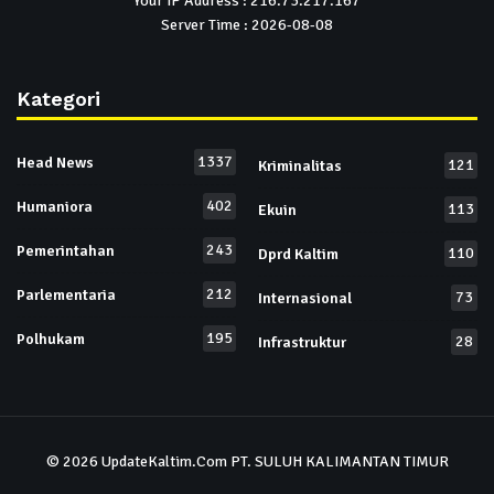
Your IP Address : 216.73.217.167
Server Time : 2026-08-08
Kategori
1337
Head News
121
Kriminalitas
402
Humaniora
113
Ekuin
243
Pemerintahan
110
Dprd Kaltim
212
Parlementaria
73
Internasional
195
Polhukam
28
Infrastruktur
© 2026
UpdateKaltim.Com
PT. SULUH KALIMANTAN TIMUR