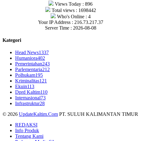
Views Today : 896
Total views : 1698442
Who's Online : 4
Your IP Address : 216.73.217.37
Server Time : 2026-08-08
Kategori
Head News
1337
Humaniora
402
Pemerintahan
243
Parlementaria
212
Polhukam
195
Kriminalitas
121
Ekuin
113
Dprd Kaltim
110
Internasional
73
Infrastruktur
28
© 2026
UpdateKaltim.Com
PT. SULUH KALIMANTAN TIMUR
REDAKSI
Info Produk
Tentang Kami