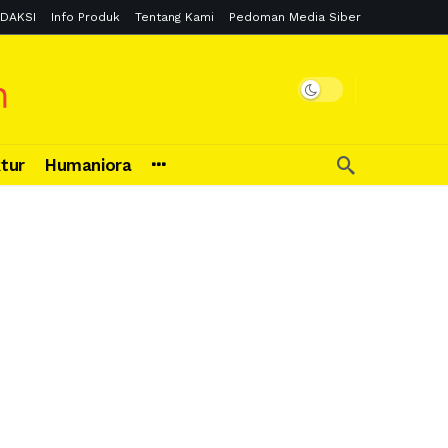
DAKSI
Info Produk
Tentang Kami
Pedoman Media Siber
ktur
Humaniora