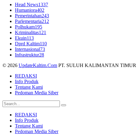
Head News
1337
Humaniora
402
Pemerintahan
243
Parlementaria
212
Polhukam
195
Kriminalitas
121
Ekuin
113
Dprd Kaltim
110
Internasional
73
Infrastruktur
28
© 2026
UpdateKaltim.Com
PT. SULUH KALIMANTAN TIMUR
REDAKSI
Info Produk
Tentang Kami
Pedoman Media Siber
REDAKSI
Info Produk
Tentang Kami
Pedoman Media Siber