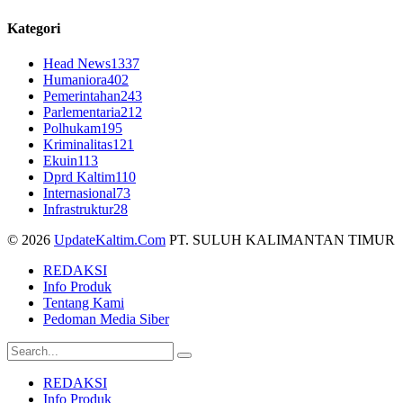
Kategori
Head News
1337
Humaniora
402
Pemerintahan
243
Parlementaria
212
Polhukam
195
Kriminalitas
121
Ekuin
113
Dprd Kaltim
110
Internasional
73
Infrastruktur
28
© 2026
UpdateKaltim.Com
PT. SULUH KALIMANTAN TIMUR
REDAKSI
Info Produk
Tentang Kami
Pedoman Media Siber
REDAKSI
Info Produk