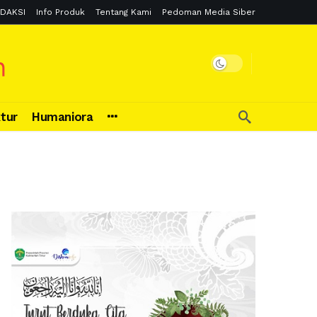
DAKSI
Info Produk
Tentang Kami
Pedoman Media Siber
ktur
Humaniora