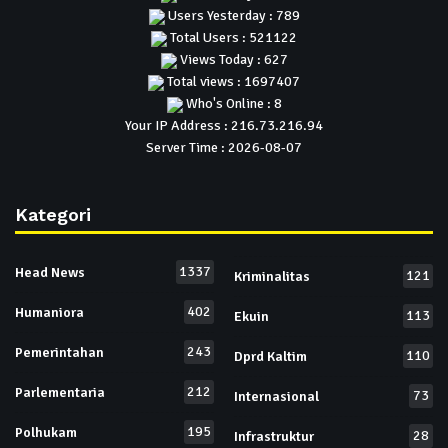
Users Yesterday : 789
Total Users : 521122
Views Today : 627
Total views : 1697407
Who's Online : 8
Your IP Address : 216.73.216.94
Server Time : 2026-08-07
Kategori
1337
Head News
121
Kriminalitas
402
Humaniora
113
Ekuin
243
Pemerintahan
110
Dprd Kaltim
212
Parlementaria
73
Internasional
195
Polhukam
28
Infrastruktur