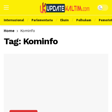
Internasional
Parlementaria
Ekuin
Polhukam
Pemerin
Home
Kominfo
Tag:
Kominfo