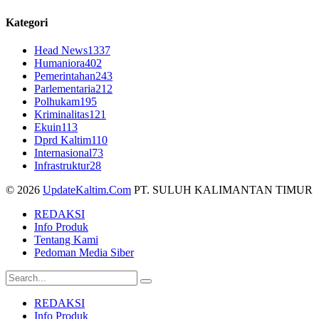
Kategori
Head News
1337
Humaniora
402
Pemerintahan
243
Parlementaria
212
Polhukam
195
Kriminalitas
121
Ekuin
113
Dprd Kaltim
110
Internasional
73
Infrastruktur
28
© 2026
UpdateKaltim.Com
PT. SULUH KALIMANTAN TIMUR
REDAKSI
Info Produk
Tentang Kami
Pedoman Media Siber
REDAKSI
Info Produk