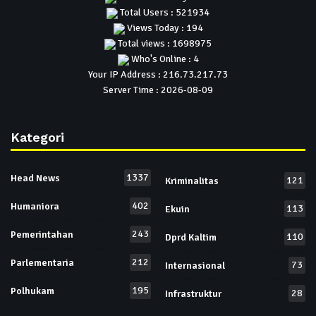
Total Users : 521934
Views Today : 194
Total views : 1698975
Who's Online : 4
Your IP Address : 216.73.217.73
Server Time : 2026-08-09
Kategori
1337
Head News
121
Kriminalitas
402
Humaniora
113
Ekuin
243
Pemerintahan
110
Dprd Kaltim
212
Parlementaria
73
Internasional
195
Polhukam
28
Infrastruktur