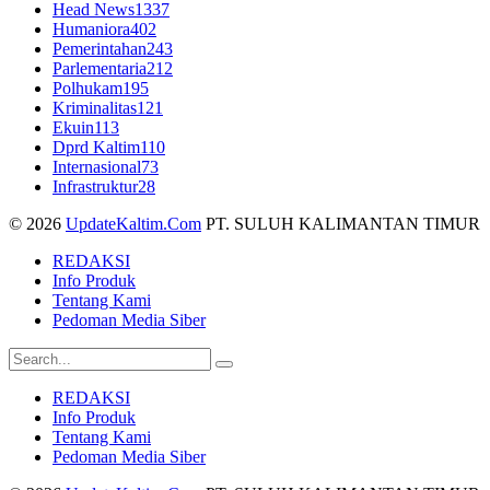
Head News
1337
Humaniora
402
Pemerintahan
243
Parlementaria
212
Polhukam
195
Kriminalitas
121
Ekuin
113
Dprd Kaltim
110
Internasional
73
Infrastruktur
28
© 2026
UpdateKaltim.Com
PT. SULUH KALIMANTAN TIMUR
REDAKSI
Info Produk
Tentang Kami
Pedoman Media Siber
REDAKSI
Info Produk
Tentang Kami
Pedoman Media Siber