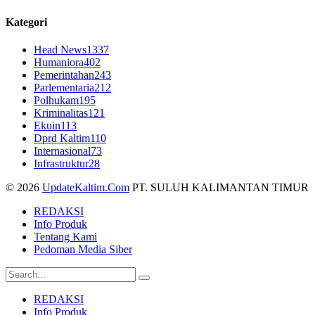
Kategori
Head News
1337
Humaniora
402
Pemerintahan
243
Parlementaria
212
Polhukam
195
Kriminalitas
121
Ekuin
113
Dprd Kaltim
110
Internasional
73
Infrastruktur
28
© 2026
UpdateKaltim.Com
PT. SULUH KALIMANTAN TIMUR
REDAKSI
Info Produk
Tentang Kami
Pedoman Media Siber
REDAKSI
Info Produk