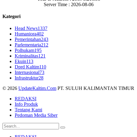
Server Time : 2026-08-06
Kategori
Head News
1337
Humaniora
402
Pemerintahan
243
Parlementaria
212
Polhukam
195
Kriminalitas
121
Ekuin
113
Dprd Kaltim
110
Internasional
73
Infrastruktur
28
© 2026
UpdateKaltim.Com
PT. SULUH KALIMANTAN TIMUR
REDAKSI
Info Produk
Tentang Kami
Pedoman Media Siber
REDAKSI