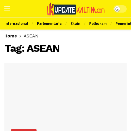
Internasional
Parlementaria
Ekuin
Polhukam
Pemerin
Home
ASEAN
Tag:
ASEAN