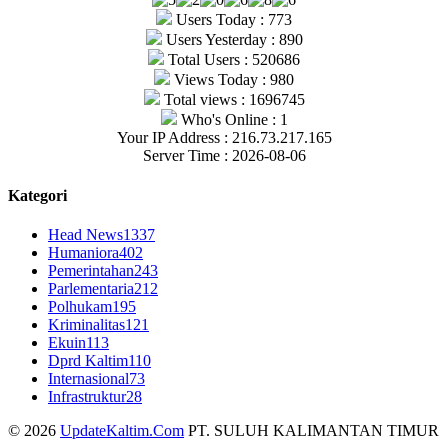
Users Today : 773
Users Yesterday : 890
Total Users : 520686
Views Today : 980
Total views : 1696745
Who's Online : 1
Your IP Address : 216.73.217.165
Server Time : 2026-08-06
Kategori
Head News
1337
Humaniora
402
Pemerintahan
243
Parlementaria
212
Polhukam
195
Kriminalitas
121
Ekuin
113
Dprd Kaltim
110
Internasional
73
Infrastruktur
28
© 2026
UpdateKaltim.Com
PT. SULUH KALIMANTAN TIMUR