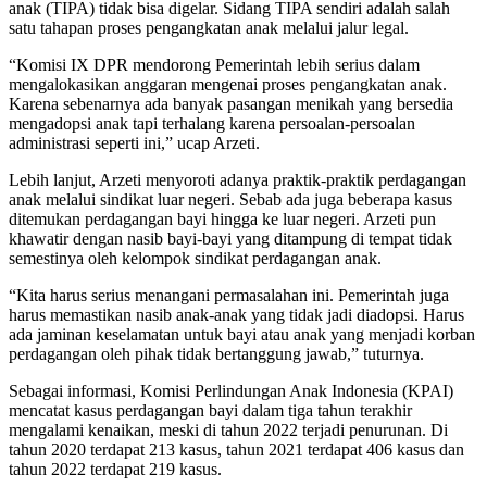
anak (TIPA) tidak bisa digelar. Sidang TIPA sendiri adalah salah
satu tahapan proses pengangkatan anak melalui jalur legal.
“Komisi IX DPR mendorong Pemerintah lebih serius dalam
mengalokasikan anggaran mengenai proses pengangkatan anak.
Karena sebenarnya ada banyak pasangan menikah yang bersedia
mengadopsi anak tapi terhalang karena persoalan-persoalan
administrasi seperti ini,” ucap Arzeti.
Lebih lanjut, Arzeti menyoroti adanya praktik-praktik perdagangan
anak melalui sindikat luar negeri. Sebab ada juga beberapa kasus
ditemukan perdagangan bayi hingga ke luar negeri. Arzeti pun
khawatir dengan nasib bayi-bayi yang ditampung di tempat tidak
semestinya oleh kelompok sindikat perdagangan anak.
“Kita harus serius menangani permasalahan ini. Pemerintah juga
harus memastikan nasib anak-anak yang tidak jadi diadopsi. Harus
ada jaminan keselamatan untuk bayi atau anak yang menjadi korban
perdagangan oleh pihak tidak bertanggung jawab,” tuturnya.
Sebagai informasi, Komisi Perlindungan Anak Indonesia (KPAI)
mencatat kasus perdagangan bayi dalam tiga tahun terakhir
mengalami kenaikan, meski di tahun 2022 terjadi penurunan. Di
tahun 2020 terdapat 213 kasus, tahun 2021 terdapat 406 kasus dan
tahun 2022 terdapat 219 kasus.