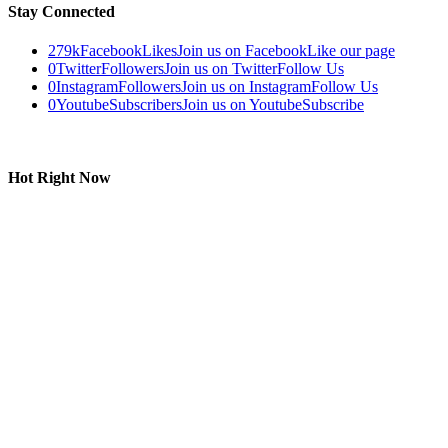
Stay Connected
279k
Facebook
Likes
Join us on Facebook
Like our page
0
Twitter
Followers
Join us on Twitter
Follow Us
0
Instagram
Followers
Join us on Instagram
Follow Us
0
Youtube
Subscribers
Join us on Youtube
Subscribe
Hot Right Now