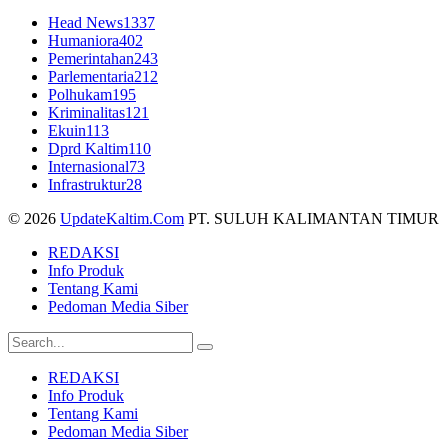
Head News
1337
Humaniora
402
Pemerintahan
243
Parlementaria
212
Polhukam
195
Kriminalitas
121
Ekuin
113
Dprd Kaltim
110
Internasional
73
Infrastruktur
28
© 2026
UpdateKaltim.Com
PT. SULUH KALIMANTAN TIMUR
REDAKSI
Info Produk
Tentang Kami
Pedoman Media Siber
REDAKSI
Info Produk
Tentang Kami
Pedoman Media Siber