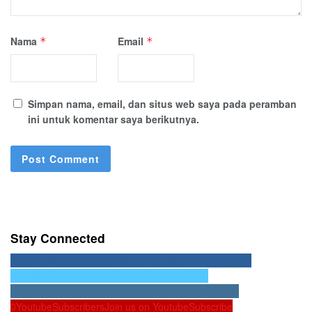
Nama
Email
*
*
Simpan nama, email, dan situs web saya pada peramban
ini untuk komentar saya berikutnya.
Stay Connected
279k
Facebook
Likes
Join us on Facebook
Like our page
0
Twitter
Followers
Join us on Twitter
Follow Us
0
Instagram
Followers
Join us on Instagram
Follow Us
0
Youtube
Subscribers
Join us on Youtube
Subscribe