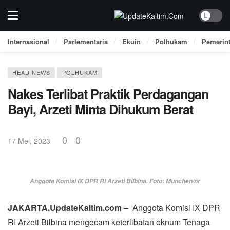
Internasional
Parlementaria
Ekuin
Polhukam
Pemerin
HEAD NEWS
POLHUKAM
Nakes Terlibat Praktik Perdagangan
Bayi, Arzeti Minta Dihukum Berat
0
0
17 Mei, 2023
Anggota Komisi IX DPR RI Arzeti Bilbina. Foto: Munchen/nr
JAKARTA.UpdateKaltim.com
– Anggota Komisi IX DPR
RI Arzeti Bilbina mengecam keterlibatan oknum Tenaga