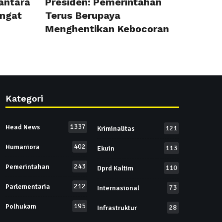
antara
Presiden: Pemerintahan
ngat
Terus Berupaya
Menghentikan Kebocoran
Kategori
1337
Head News
121
Kriminalitas
402
Humaniora
113
Ekuin
243
Pemerintahan
110
Dprd Kaltim
212
Parlementaria
73
Internasional
195
Polhukam
28
Infrastruktur