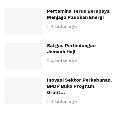
Pertamina Terus Berupaya
Menjaga Pasokan Energi
4 bulan ago
Satgas Perlindungan
Jemaah Haji
4 bulan ago
Inovasi Sektor Perkebunan,
BPDP Buka Program
Grant…
4 bulan ago