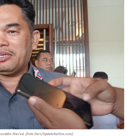
nuddin Mas’ud. (Foto Heri/UpdateKaltim.com)