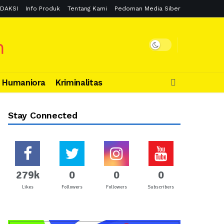
DAKSI
Info Produk
Tentang Kami
Pedoman Media Siber
Humaniora
Kriminalitas
Stay Connected
279k
0
0
0
Likes
Followers
Followers
Subscribers