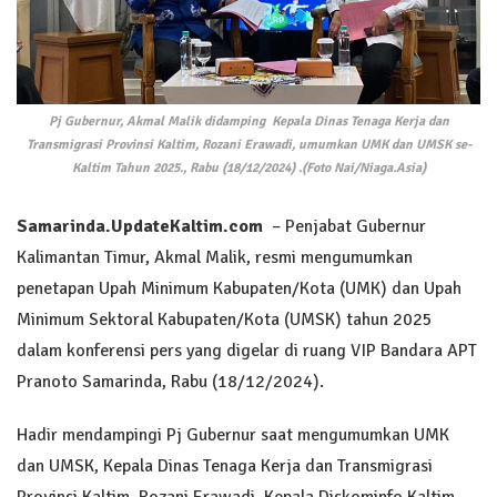
Pj Gubernur, Akmal Malik didamping Kepala Dinas Tenaga Kerja dan
Transmigrasi Provinsi Kaltim, Rozani Erawadi, umumkan UMK dan UMSK se-
Kaltim Tahun 2025., Rabu (18/12/2024) .(Foto Nai/Niaga.Asia)
Samarinda.UpdateKaltim.com
– Penjabat Gubernur
Kalimantan Timur, Akmal Malik, resmi mengumumkan
penetapan Upah Minimum Kabupaten/Kota (UMK) dan Upah
Minimum Sektoral Kabupaten/Kota (UMSK) tahun 2025
dalam konferensi pers yang digelar di ruang VIP Bandara APT
Pranoto Samarinda, Rabu (18/12/2024).
Hadir mendampingi Pj Gubernur saat mengumumkan UMK
dan UMSK, Kepala Dinas Tenaga Kerja dan Transmigrasi
Provinsi Kaltim, Rozani Erawadi, Kepala Diskominfo Kaltim,