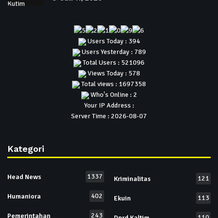
Users Today : 394
Users Yesterday : 789
Total Users : 521096
Views Today : 578
Total views : 1697358
Who's Online : 2
Your IP Address :
Server Time : 2026-08-07
Kategori
1337
Head News
121
Kriminalitas
402
Humaniora
113
Ekuin
243
Pemerintahan
110
Dprd Kaltim