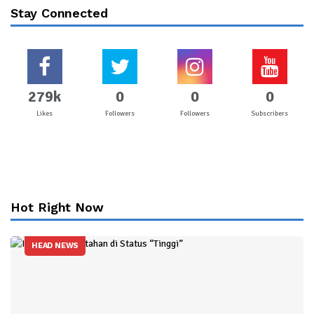
Stay Connected
279k
0
0
0
Likes
Followers
Followers
Subscribers
Hot Right Now
HEAD NEWS