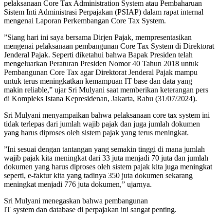
pelaksanaan Core Tax Administration System atau Pembaharuan
Sistem Inti Administrasi Perpajakan (PSIAP) dalam rapat internal
mengenai Laporan Perkembangan Core Tax System.
”Siang hari ini saya bersama Dirjen Pajak, mempresentasikan
mengenai pelaksanaan pembangunan Core Tax System di Direktorat
Jenderal Pajak. Seperti diketahui bahwa Bapak Presiden telah
mengeluarkan Peraturan Presiden Nomor 40 Tahun 2018 untuk
Pembangunan Core Tax agar Direktorat Jenderal Pajak mampu
untuk terus meningkatkan kemampuan IT base dan data yang
makin reliable,” ujar Sri Mulyani saat memberikan keterangan pers
di Kompleks Istana Kepresidenan, Jakarta, Rabu (31/07/2024).
Sri Mulyani menyampaikan bahwa pelaksanaan core tax system ini
tidak terlepas dari jumlah wajib pajak dan juga jumlah dokumen
yang harus diproses oleh sistem pajak yang terus meningkat.
”Ini sesuai dengan tantangan yang semakin tinggi di mana jumlah
wajib pajak kita meningkat dari 33 juta menjadi 70 juta dan jumlah
dokumen yang harus diproses oleh sistem pajak kita juga meningkat
seperti, e-faktur kita yang tadinya 350 juta dokumen sekarang
meningkat menjadi 776 juta dokumen,” ujarnya.
Sri Mulyani menegaskan bahwa pembangunan
IT system dan database di perpajakan ini sangat penting.