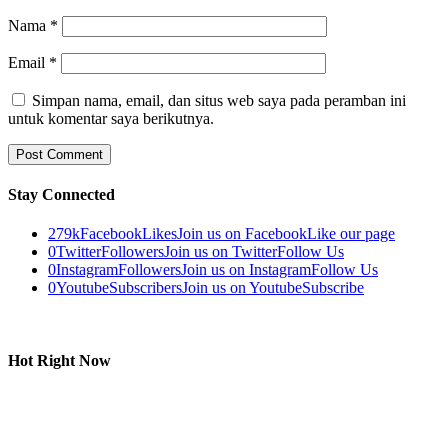
Nama
*
Email
*
Simpan nama, email, dan situs web saya pada peramban ini
untuk komentar saya berikutnya.
Stay Connected
279k
Facebook
Likes
Join us on Facebook
Like our page
0
Twitter
Followers
Join us on Twitter
Follow Us
0
Instagram
Followers
Join us on Instagram
Follow Us
0
Youtube
Subscribers
Join us on Youtube
Subscribe
Hot Right Now