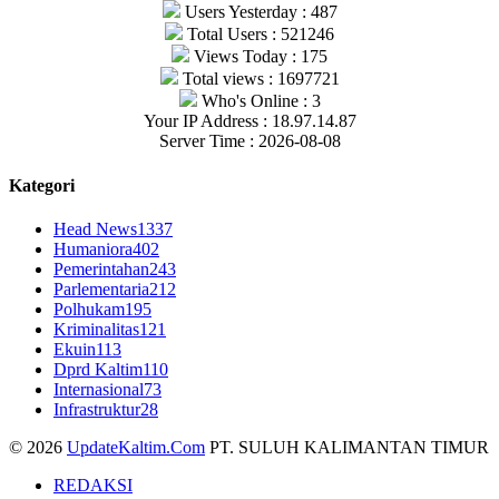
Users Yesterday : 487
Total Users : 521246
Views Today : 175
Total views : 1697721
Who's Online : 3
Your IP Address : 18.97.14.87
Server Time : 2026-08-08
Kategori
Head News
1337
Humaniora
402
Pemerintahan
243
Parlementaria
212
Polhukam
195
Kriminalitas
121
Ekuin
113
Dprd Kaltim
110
Internasional
73
Infrastruktur
28
© 2026
UpdateKaltim.Com
PT. SULUH KALIMANTAN TIMUR
REDAKSI