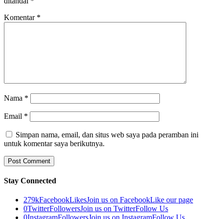
ditandai
*
Komentar
*
Nama
*
Email
*
Simpan nama, email, dan situs web saya pada peramban ini
untuk komentar saya berikutnya.
Stay Connected
279k
Facebook
Likes
Join us on Facebook
Like our page
0
Twitter
Followers
Join us on Twitter
Follow Us
0
Instagram
Followers
Join us on Instagram
Follow Us