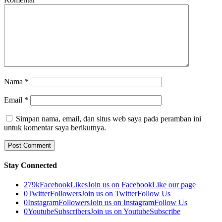
Nama
*
Email
*
Simpan nama, email, dan situs web saya pada peramban ini
untuk komentar saya berikutnya.
Stay Connected
279k
Facebook
Likes
Join us on Facebook
Like our page
0
Twitter
Followers
Join us on Twitter
Follow Us
0
Instagram
Followers
Join us on Instagram
Follow Us
0
Youtube
Subscribers
Join us on Youtube
Subscribe